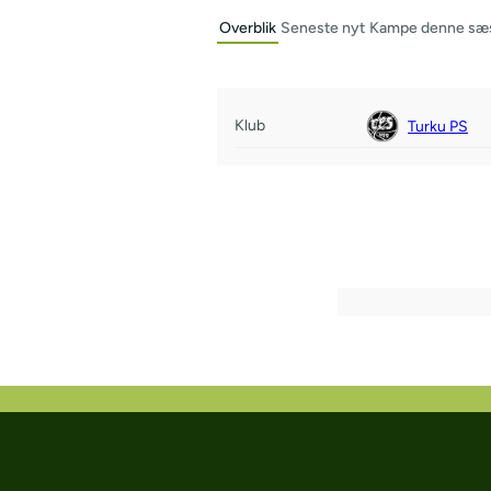
Overblik
Seneste nyt
Kampe denne sæ
Klub
Turku PS