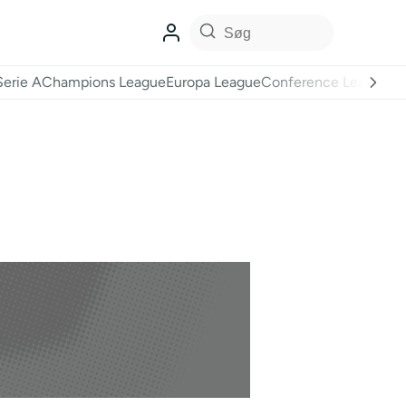
Serie A
Champions League
Europa League
Conference League