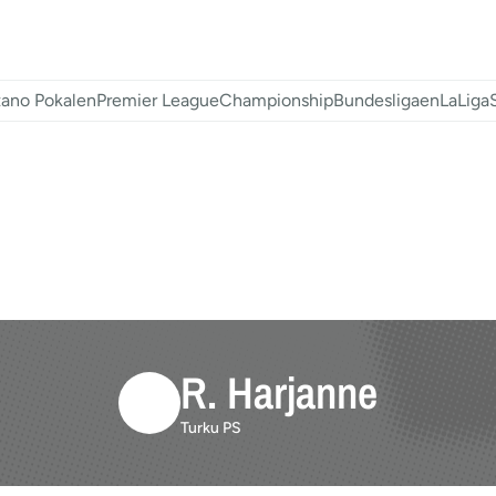
ano Pokalen
Premier League
Championship
Bundesligaen
LaLiga
R. Harjanne
Turku PS