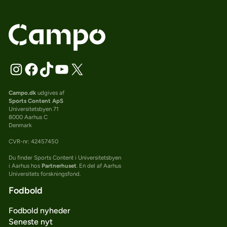
Campo.dk
udgives af
Sports Content ApS
Universitetsbyen 71
8000 Aarhus C
Denmark
CVR-nr: 42457450
Du finder Sports Content i Universitetsbyen
i Aarhus hos
Partnerhuset
. En del af Aarhus
Universitets forskningsfond.
Fodbold
Fodbold nyheder
Seneste nyt