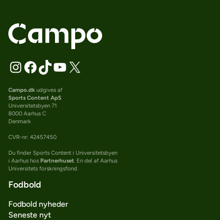
Campo.dk
udgives af
Sports Content ApS
Universitetsbyen 71
8000 Aarhus C
Denmark
CVR-nr: 42457450
Du finder Sports Content i Universitetsbyen
i Aarhus hos
Partnerhuset
. En del af Aarhus
Universitets forskningsfond.
Fodbold
Fodbold nyheder
Seneste nyt