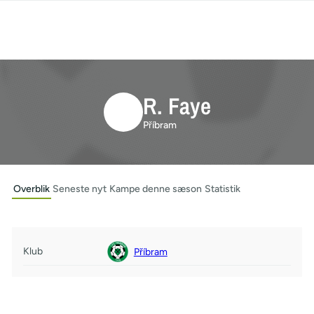
R. Faye
Příbram
Overblik
Seneste nyt
Kampe denne sæson
Statistik
Klub
Příbram