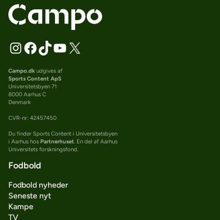
Campo.dk
udgives af
Sports Content ApS
Universitetsbyen 71
8000 Aarhus C
Denmark
CVR-nr: 42457450
Du finder Sports Content i Universitetsbyen
i Aarhus hos
Partnerhuset
. En del af Aarhus
Universitets forskningsfond.
Fodbold
Fodbold nyheder
Seneste nyt
Kampe
TV