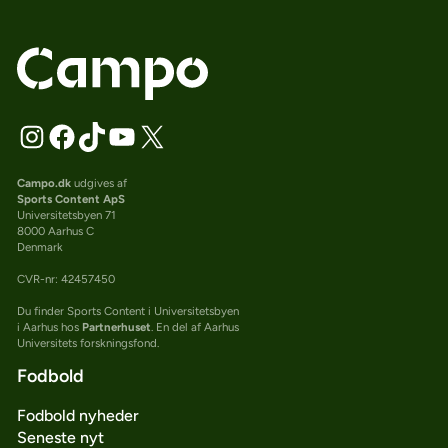
Campo.dk
udgives af
Sports Content ApS
Universitetsbyen 71
8000 Aarhus C
Denmark
CVR-nr: 42457450
Du finder Sports Content i Universitetsbyen
i Aarhus hos
Partnerhuset
. En del af Aarhus
Universitets forskningsfond.
Fodbold
Fodbold nyheder
Seneste nyt