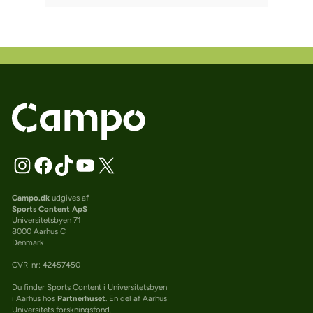
Campo.dk
udgives af
Sports Content ApS
Universitetsbyen 71
8000 Aarhus C
Denmark
CVR-nr: 42457450
Du finder Sports Content i Universitetsbyen
i Aarhus hos
Partnerhuset
. En del af Aarhus
Universitets forskningsfond.