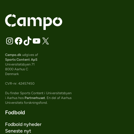
Campo.dk
udgives af
Sports Content ApS
Universitetsbyen 71
8000 Aarhus C
Denmark
CVR-nr: 42457450
Du finder Sports Content i Universitetsbyen
i Aarhus hos
Partnerhuset
. En del af Aarhus
Universitets forskningsfond.
Fodbold
Fodbold nyheder
Seneste nyt