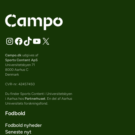
Campo.dk
udgives af
Sports Content ApS
Universitetsbyen 71
8000 Aarhus C
Denmark
CVR-nr: 42457450
Du finder Sports Content i Universitetsbyen
i Aarhus hos
Partnerhuset
. En del af Aarhus
Universitets forskningsfond.
Fodbold
Fodbold nyheder
Seneste nyt