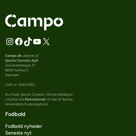
Campo.dk
udgives af
Sports Content ApS
Universitetsbyen 71
8000 Aarhus C
Denmark
CVR-nr: 42457450
Du finder Sports Content i Universitetsbyen
i Aarhus hos
Partnerhuset
. En del af Aarhus
Universitets forskningsfond.
Fodbold
Fodbold nyheder
Seneste nyt