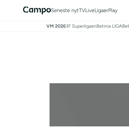
Seneste nyt
TV
Live
Ligaer
Play
VM 2026
3F Superligaen
Betinia LIGA
Bet