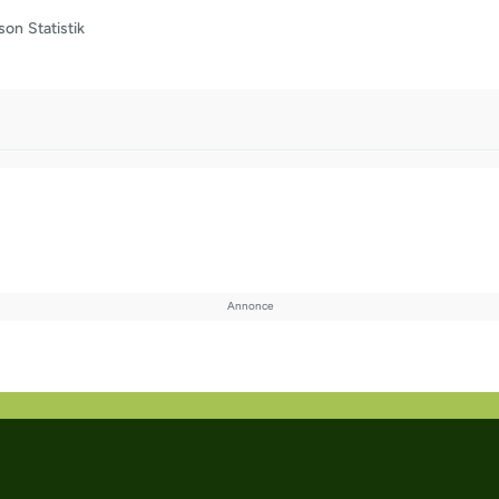
son
Statistik