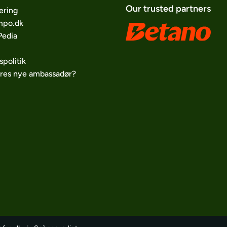
Our trusted partners
ering
po.dk
edia
spolitik
ores nye ambassadør?