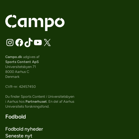
Campo.dk
udgives af
Sports Content ApS
Universitetsbyen 71
8000 Aarhus C
Denmark
CVR-nr: 42457450
Du finder Sports Content i Universitetsbyen
i Aarhus hos
Partnerhuset
. En del af Aarhus
Universitets forskningsfond.
Fodbold
Fodbold nyheder
Seneste nyt