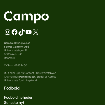
Campo.dk
udgives af
Sports Content ApS
Universitetsbyen 71
8000 Aarhus C
Denmark
CVR-nr: 42457450
Du finder Sports Content i Universitetsbyen
i Aarhus hos
Partnerhuset
. En del af Aarhus
Universitets forskningsfond.
Fodbold
Fodbold nyheder
Seneste nyt