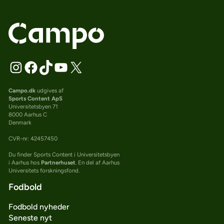
Campo.dk
udgives af
Sports Content ApS
Universitetsbyen 71
8000 Aarhus C
Denmark
CVR-nr: 42457450
Du finder Sports Content i Universitetsbyen
i Aarhus hos
Partnerhuset
. En del af Aarhus
Universitets forskningsfond.
Fodbold
Fodbold nyheder
Seneste nyt