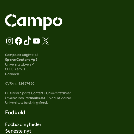
Campo.dk
udgives af
Sports Content ApS
Universitetsbyen 71
8000 Aarhus C
Denmark
CVR-nr: 42457450
Du finder Sports Content i Universitetsbyen
i Aarhus hos
Partnerhuset
. En del af Aarhus
Universitets forskningsfond.
Fodbold
Fodbold nyheder
Seneste nyt