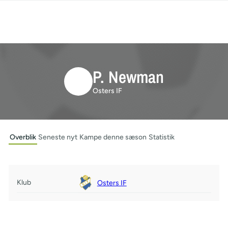
P. Newman
Osters IF
Overblik
Seneste nyt
Kampe denne sæson
Statistik
Klub
Osters IF