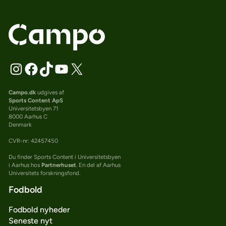
Campo.dk
udgives af
Sports Content ApS
Universitetsbyen 71
8000 Aarhus C
Denmark
CVR-nr: 42457450
Du finder Sports Content i Universitetsbyen
i Aarhus hos
Partnerhuset
. En del af Aarhus
Universitets forskningsfond.
Fodbold
Fodbold nyheder
Seneste nyt