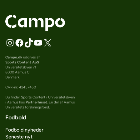
Campo.dk
udgives af
Sports Content ApS
Universitetsbyen 71
8000 Aarhus C
Denmark
CVR-nr: 42457450
Du finder Sports Content i Universitetsbyen
i Aarhus hos
Partnerhuset
. En del af Aarhus
Universitets forskningsfond.
Fodbold
Fodbold nyheder
Seneste nyt