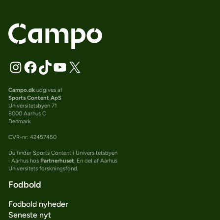
Campo.dk
udgives af
Sports Content ApS
Universitetsbyen 71
8000 Aarhus C
Denmark
CVR-nr: 42457450
Du finder Sports Content i Universitetsbyen
i Aarhus hos
Partnerhuset
. En del af Aarhus
Universitets forskningsfond.
Fodbold
Fodbold nyheder
Seneste nyt