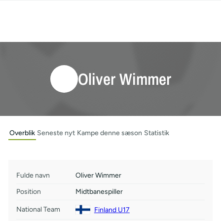
Oliver Wimmer
Overblik
Seneste nyt
Kampe denne sæson
Statistik
Fulde navn
Oliver Wimmer
Position
Midtbanespiller
National Team
Finland U17