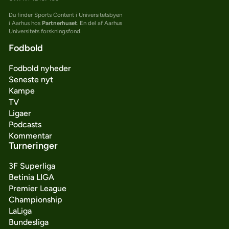
Du finder Sports Content i Universitetsbyen
i Aarhus hos
Partnerhuset
. En del af Aarhus
Universitets forskningsfond.
Fodbold
Fodbold nyheder
Seneste nyt
Kampe
TV
Ligaer
Podcasts
Kommentar
Turneringer
3F Superliga
Betinia LIGA
Premier League
Championship
LaLiga
Bundesliga