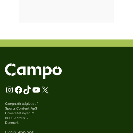
Campo.dk
udgives af
Sports Content ApS
Universitetsbyen 71
8000 Aarhus C
Denmark
CVR-nr: 42457450