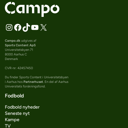
Campo.dk
udgives af
Sports Content ApS
Universitetsbyen 71
8000 Aarhus C
Denmark
CVR-nr: 42457450
Du finder Sports Content i Universitetsbyen
i Aarhus hos
Partnerhuset
. En del af Aarhus
Universitets forskningsfond.
Fodbold
Fodbold nyheder
Seneste nyt
Kampe
TV