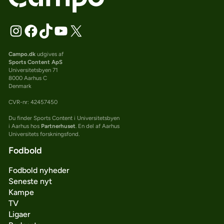
Campo.dk
udgives af
Sports Content ApS
Universitetsbyen 71
8000 Aarhus C
Denmark
CVR-nr: 42457450
Du finder Sports Content i Universitetsbyen
i Aarhus hos
Partnerhuset
. En del af Aarhus
Universitets forskningsfond.
Fodbold
Fodbold nyheder
Seneste nyt
Kampe
TV
Ligaer