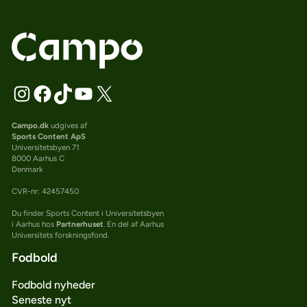
Campo.dk
udgives af
Sports Content ApS
Universitetsbyen 71
8000 Aarhus C
Denmark
CVR-nr: 42457450
Du finder Sports Content i Universitetsbyen
i Aarhus hos
Partnerhuset
. En del af Aarhus
Universitets forskningsfond.
Fodbold
Fodbold nyheder
Seneste nyt