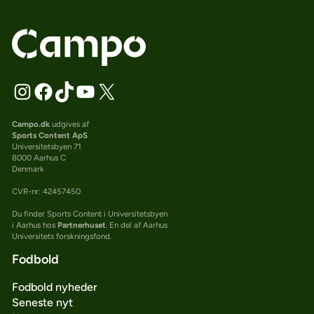
Campo.dk
udgives af
Sports Content ApS
Universitetsbyen 71
8000 Aarhus C
Denmark
CVR-nr: 42457450
Du finder Sports Content i Universitetsbyen
i Aarhus hos
Partnerhuset
. En del af Aarhus
Universitets forskningsfond.
Fodbold
Fodbold nyheder
Seneste nyt