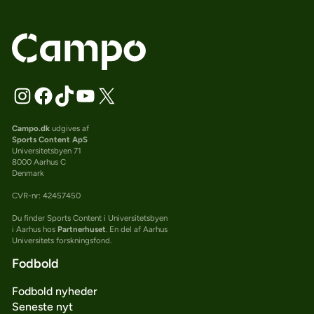
Campo.dk
udgives af
Sports Content ApS
Universitetsbyen 71
8000 Aarhus C
Denmark
CVR-nr: 42457450
Du finder Sports Content i Universitetsbyen
i Aarhus hos
Partnerhuset
. En del af Aarhus
Universitets forskningsfond.
Fodbold
Fodbold nyheder
Seneste nyt