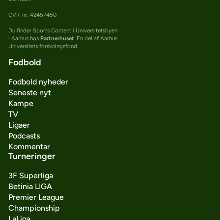
CVR-nr: 42457450
Du finder Sports Content i Universitetsbyen
i Aarhus hos
Partnerhuset
. En del af Aarhus
Universitets forskningsfond.
Fodbold
Fodbold nyheder
Seneste nyt
Kampe
TV
Ligaer
Podcasts
Kommentar
Turneringer
3F Superliga
Betinia LIGA
Premier League
Championship
LaLiga