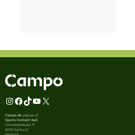
Campo.dk
udgives af
Sports Content ApS
Universitetsbyen 71
8000 Aarhus C
Denmark