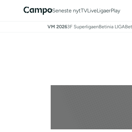
Seneste nyt
TV
Live
Ligaer
Play
VM 2026
3F Superligaen
Betinia LIGA
Bet