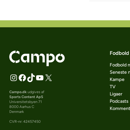
Fodbold
Fodbold 
Seneste 
Kampe
TV
Campo.dk
udgives af
Ligaer
Sports Content ApS
Podcasts
Universitetsbyen 71
8000 Aarhus C
Komment
Denmark
CVR-nr: 42457450