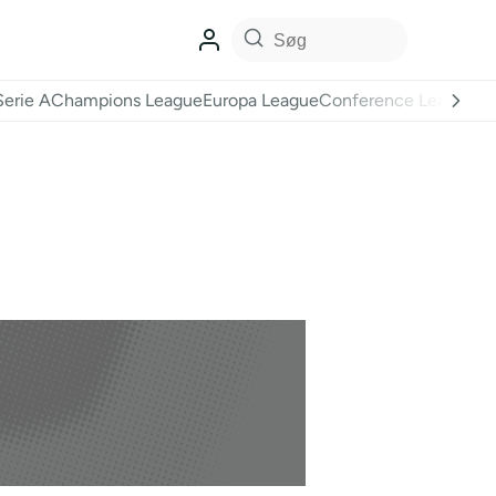
Serie A
Champions League
Europa League
Conference League