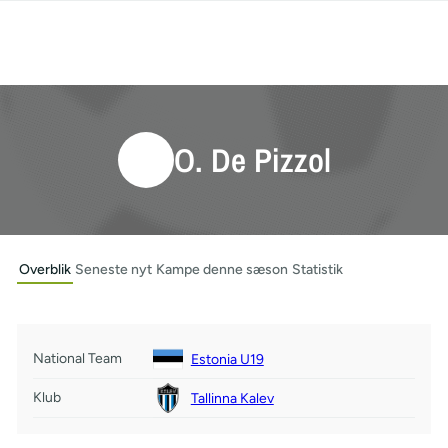
O. De Pizzol
Overblik
Seneste nyt
Kampe denne sæson
Statistik
National Team
Estonia U19
Klub
Tallinna Kalev