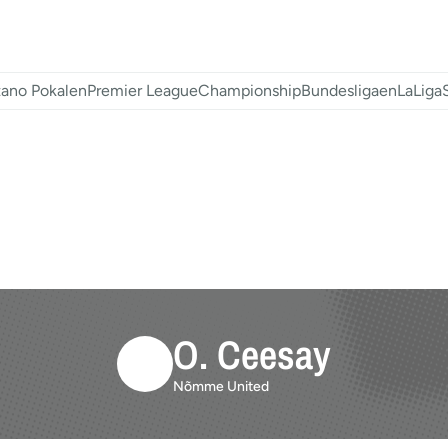
ano Pokalen
Premier League
Championship
Bundesligaen
LaLiga
O. Ceesay
Nõmme United