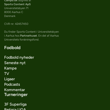
Campo.dk
udgives af
Sports Content ApS
Universitetsbyen 71
8000 Aarhus C
Denmark
CVR-nr: 42457450
Du finder Sports Content i Universitetsbyen
i Aarhus hos
Partnerhuset
. En del af Aarhus
Universitets forskningsfond.
Fodbold
Fodbold nyheder
Seneste nyt
Kampe
TV
Ligaer
Podcasts
Kommentar
Turneringer
3F Superliga
Betinia LIGA