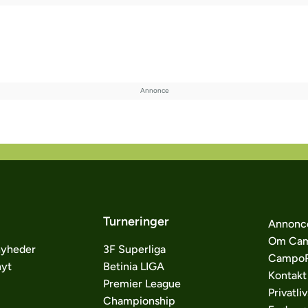
Turneringer
Annonc
Om Cam
nyheder
3F Superliga
CampoP
nyt
Betinia LIGA
Kontakt
Premier League
Privatliv
Championship