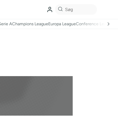
Serie A
Champions League
Europa League
Conference League