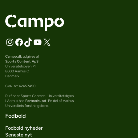
Campo.dk
udgives af
Sports Content ApS
Universitetsbyen 71
8000 Aarhus C
Denmark
CVR-nr: 42457450
Du finder Sports Content i Universitetsbyen
i Aarhus hos
Partnerhuset
. En del af Aarhus
Universitets forskningsfond.
Fodbold
Fodbold nyheder
Seneste nyt