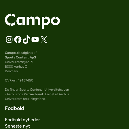
Campo.dk
udgives af
Sports Content ApS
Universitetsbyen 71
8000 Aarhus C
Denmark
CVR-nr: 42457450
Du finder Sports Content i Universitetsbyen
i Aarhus hos
Partnerhuset
. En del af Aarhus
Universitets forskningsfond.
Fodbold
Fodbold nyheder
Seneste nyt