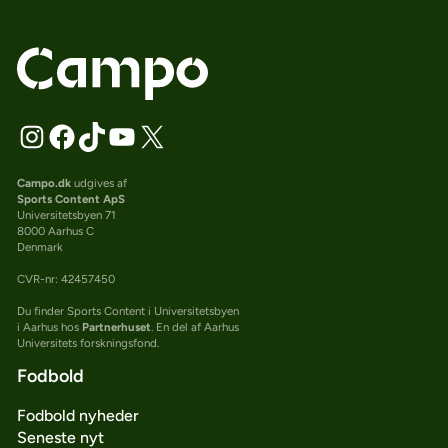
Campo.dk
udgives af
Sports Content ApS
Universitetsbyen 71
8000 Aarhus C
Denmark
CVR-nr: 42457450
Du finder Sports Content i Universitetsbyen
i Aarhus hos
Partnerhuset
. En del af Aarhus
Universitets forskningsfond.
Fodbold
Fodbold nyheder
Seneste nyt