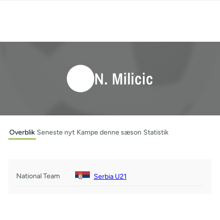
N. Milicic
Overblik
Seneste nyt
Kampe denne sæson
Statistik
National Team
Serbia U21