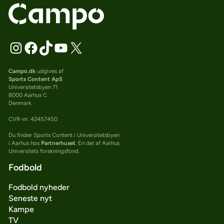
Campo.dk
udgives af
Sports Content ApS
Universitetsbyen 71
8000 Aarhus C
Denmark
CVR-nr: 42457450
Du finder Sports Content i Universitetsbyen
i Aarhus hos
Partnerhuset
. En del af Aarhus
Universitets forskningsfond.
Fodbold
Fodbold nyheder
Seneste nyt
Kampe
TV