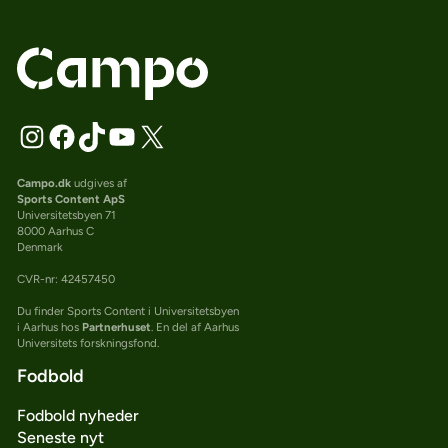
Campo.dk
udgives af
Sports Content ApS
Universitetsbyen 71
8000 Aarhus C
Denmark
CVR-nr: 42457450
Du finder Sports Content i Universitetsbyen
i Aarhus hos
Partnerhuset
. En del af Aarhus
Universitets forskningsfond.
Fodbold
Fodbold nyheder
Seneste nyt