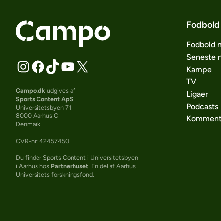
Fodbold
Fodbold 
Seneste 
Kampe
TV
Campo.dk
udgives af
Ligaer
Sports Content ApS
Podcasts
Universitetsbyen 71
8000 Aarhus C
Komment
Denmark
CVR-nr: 42457450
Du finder Sports Content i Universitetsbyen
i Aarhus hos
Partnerhuset
. En del af Aarhus
Universitets forskningsfond.