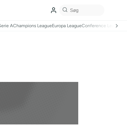
Serie A
Champions League
Europa League
Conference League