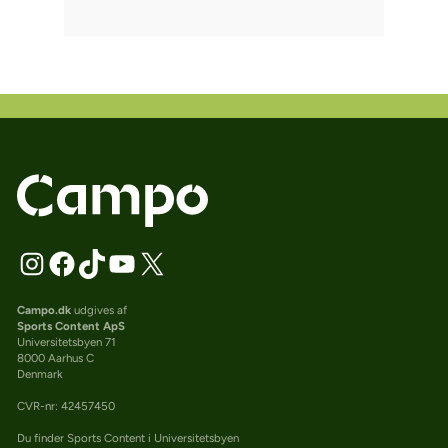
Campo.dk
udgives af
Sports Content ApS
Universitetsbyen 71
8000 Aarhus C
Denmark
CVR-nr: 42457450
Du finder Sports Content i Universitetsbyen