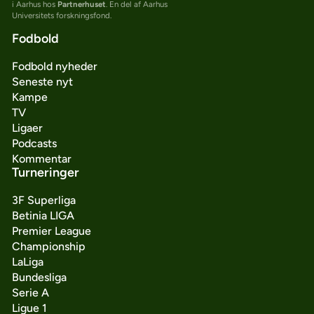
i Aarhus hos
Partnerhuset
. En del af Aarhus
Universitets forskningsfond.
Fodbold
Fodbold nyheder
Seneste nyt
Kampe
TV
Ligaer
Podcasts
Kommentar
Turneringer
3F Superliga
Betinia LIGA
Premier League
Championship
LaLiga
Bundesliga
Serie A
Ligue 1