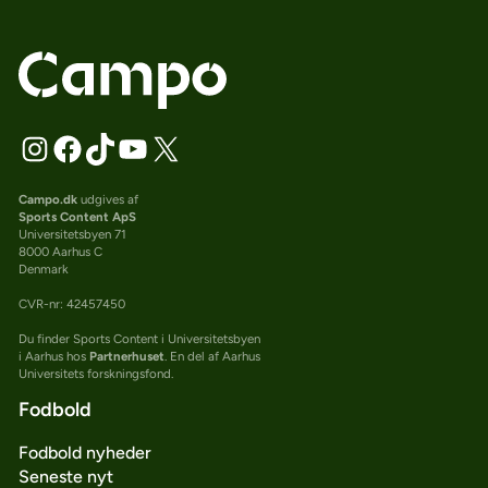
Campo.dk
udgives af
Sports Content ApS
Universitetsbyen 71
8000 Aarhus C
Denmark
CVR-nr: 42457450
Du finder Sports Content i Universitetsbyen
i Aarhus hos
Partnerhuset
. En del af Aarhus
Universitets forskningsfond.
Fodbold
Fodbold nyheder
Seneste nyt