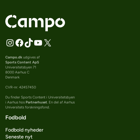
Campo.dk
udgives af
Sports Content ApS
Universitetsbyen 71
8000 Aarhus C
Denmark
CVR-nr: 42457450
Du finder Sports Content i Universitetsbyen
i Aarhus hos
Partnerhuset
. En del af Aarhus
Universitets forskningsfond.
Fodbold
Fodbold nyheder
Seneste nyt