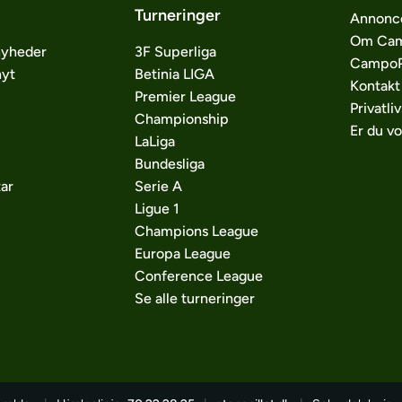
Turneringer
Annonc
Om Cam
nyheder
3F Superliga
CampoP
nyt
Betinia LIGA
Kontakt
Premier League
Privatliv
Championship
Er du v
LaLiga
Bundesliga
ar
Serie A
Ligue 1
Champions League
Europa League
Conference League
Se alle turneringer