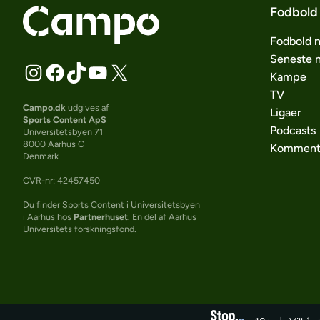
Fodbold
Fodbold 
Seneste 
Kampe
TV
Campo.dk
udgives af
Ligaer
Sports Content ApS
Podcasts
Universitetsbyen 71
8000 Aarhus C
Komment
Denmark
CVR-nr: 42457450
Du finder Sports Content i Universitetsbyen
i Aarhus hos
Partnerhuset
. En del af Aarhus
Universitets forskningsfond.