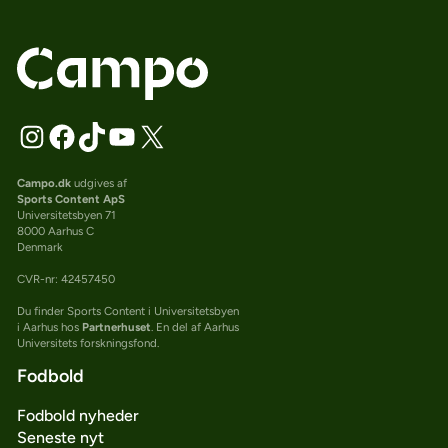
Campo.dk
udgives af
Sports Content ApS
Universitetsbyen 71
8000 Aarhus C
Denmark
CVR-nr: 42457450
Du finder Sports Content i Universitetsbyen
i Aarhus hos
Partnerhuset
. En del af Aarhus
Universitets forskningsfond.
Fodbold
Fodbold nyheder
Seneste nyt