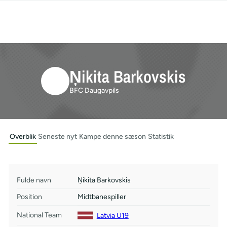
Ņikita Barkovskis
BFC Daugavpils
Overblik
Seneste nyt
Kampe denne sæson
Statistik
Fulde navn
Ņikita Barkovskis
Position
Midtbanespiller
National Team
Latvia U19