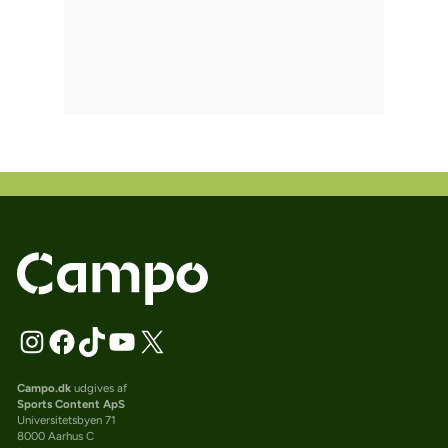
Campo.dk
udgives af
Sports Content ApS
Universitetsbyen 71
8000 Aarhus C