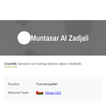
Muntasar Al Zadjali
Overblik
Seneste nyt
Kampe denne sæson
Statistik
Position
Forsvarsspiller
National Team
Oman U23