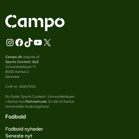
Campo.dk
udgives af
Sports Content ApS
Universitetsbyen 71
8000 Aarhus C
Denmark
CVR-nr: 42457450
Du finder Sports Content i Universitetsbyen
i Aarhus hos
Partnerhuset
. En del af Aarhus
Universitets forskningsfond.
Fodbold
Fodbold nyheder
Seneste nyt