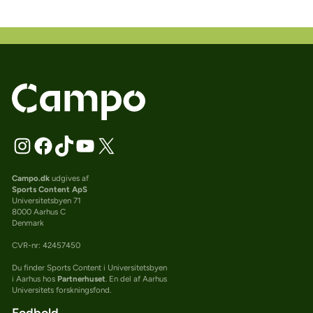
Campo.dk
udgives af
Sports Content ApS
Universitetsbyen 71
8000 Aarhus C
Denmark
CVR-nr: 42457450
Du finder Sports Content i Universitetsbyen
i Aarhus hos
Partnerhuset
. En del af Aarhus
Universitets forskningsfond.
Fodbold