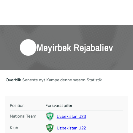
Meyirbek Rejabaliev
Overblik
Seneste nyt
Kampe denne sæson
Statistik
Position
Forsvarsspiller
National Team
Uzbekistan U23
Klub
Uzbekistan U22