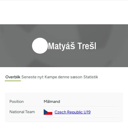
Matyáš Trešl
Overblik
Seneste nyt
Kampe denne sæson
Statistik
Position
Målmand
National Team
Czech Republic U19