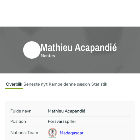
Mathieu Acapandié
Nantes
Overblik
Seneste nyt
Kampe denne sæson
Statistik
Fulde navn
Mathieu Acapandié
Position
Forsvarsspiller
National Team
Madagascar