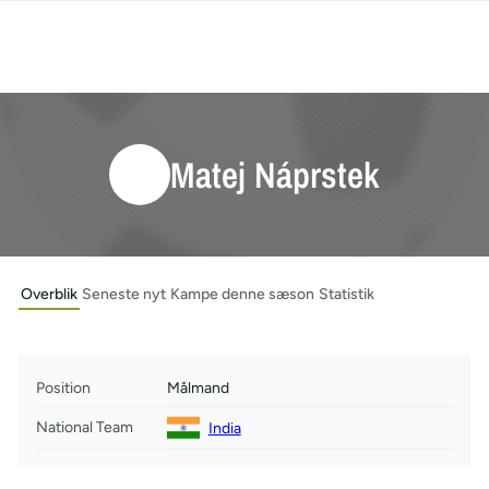
Matej Náprstek
Overblik
Seneste nyt
Kampe denne sæson
Statistik
Position
Målmand
National Team
India