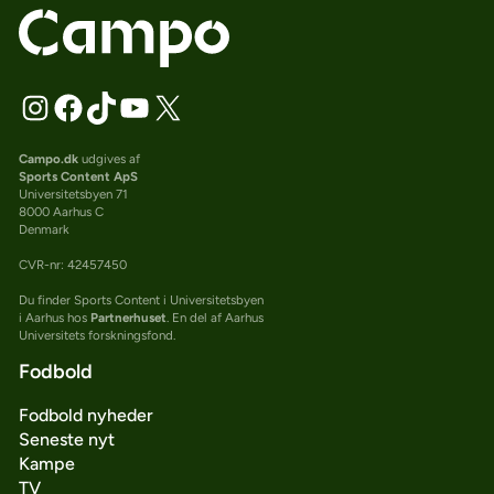
Campo.dk
udgives af
Sports Content ApS
Universitetsbyen 71
8000 Aarhus C
Denmark
CVR-nr: 42457450
Du finder Sports Content i Universitetsbyen
i Aarhus hos
Partnerhuset
. En del af Aarhus
Universitets forskningsfond.
Fodbold
Fodbold nyheder
Seneste nyt
Kampe
TV