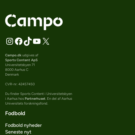
Campo.dk
udgives af
Sports Content ApS
Universitetsbyen 71
8000 Aarhus C
Denmark
CVR-nr: 42457450
Du finder Sports Content i Universitetsbyen
i Aarhus hos
Partnerhuset
. En del af Aarhus
Universitets forskningsfond.
Fodbold
Fodbold nyheder
Seneste nyt