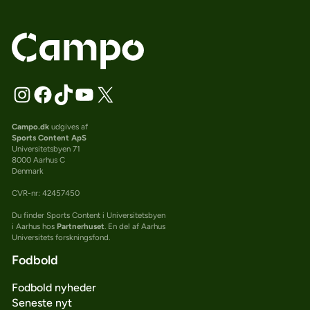
Campo.dk
udgives af
Sports Content ApS
Universitetsbyen 71
8000 Aarhus C
Denmark
CVR-nr: 42457450
Du finder Sports Content i Universitetsbyen
i Aarhus hos
Partnerhuset
. En del af Aarhus
Universitets forskningsfond.
Fodbold
Fodbold nyheder
Seneste nyt